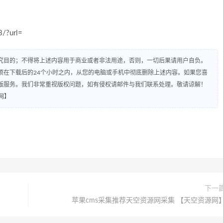
/?url=
究目的；不得将上述内容用于商业或者非法用途，否则，一切后果请用户自负。
须在下载后的24个小时之内，从您的电脑或手机中彻底删除上述内容。如果您喜
版服务。我们非常重视版权问题，如有侵权请邮件与我们联系处理。敬请谅解！
网】
下一
苹果cms采集推荐天空资源网采集 【天空资源网