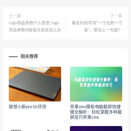
上一篇
下一篇
csgo饰品参数什么意思 csgo
著名的劝学诗“一寸光阴一寸
饰品参数id链接点进去怎么办
金”，原诗上一句是？
相关推荐
联想小新pro16评测
苹果cms模板电脑截屏快捷
键全解析：轻松掌握多种截
屏技巧苹果cms