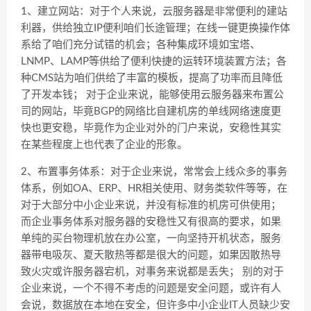
1、建立网站：对于个人来说，云服务器是非常便利的建站
利器，供给独立IP便利咱们长途管理；在线一键更换操作体
系给了咱们充分试错的机会；各种集成环境如宝塔、
LNMP、LAMP等供给了便利快捷的运转环境装置方法；各
种CMS站为咱们供给了丰富的模板，提高了功率而且降低
了开发本钱； 对于企业来说，能够使用云服务器来布置公
司的网站，毕竟BGP的网络比自建机房的单线网络速度更
快也更安稳，毕竟作为企业对外的门户来说，安稳性其实
在某些程度上也代表了企业的形象。
2、布置事务体系：对于企业来说，常常会上线众多的事务
体系，例如OA、ERP、HR相关使用、财务类软件等等，在
对于大部分中小企业来说，并没有标准的机房可供使用；
而企业事务体系对服务器的安稳性又有很高的要求，如果
单纯的买台物理机放在办公室，一向坚持开机状态，服务
器带电吸灰、夏天散热等都是很大的问题，如果因散热导
致火灾或许服务器宕机，对事务来说都是丢失； 别的对于
企业来说，一个不得不考虑的问题是安全问题，或许有人
会说，数据放在本地在安全，但许多中小企业IT人员缺少安