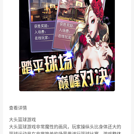
查看详情
大头篮球游戏
大头篮球游戏非常魔性的画风，玩家操纵头比身体还大的