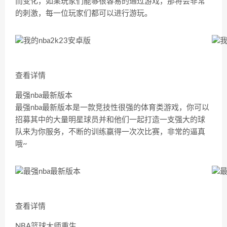
而变化，如果玩家们能够很容易的通过游戏，那将会非常
的刺激，每一位玩家们都可以进行游玩。
查看详情
最强nba最新版本
最强nba最新版本是一款竞技性很强的体育类游戏，你可以
招募其中的大量明星球员并和他们一起打造一支强大的球
队来为你服务，不断的训练赢得一次次比赛，非常的逼真
哦~
查看详情
NBA篮球大师重生