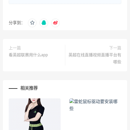
分享到：
上一篇
下一篇
看英超联赛用什么app
英超在线直播视频直播平台有
哪些
相关推荐