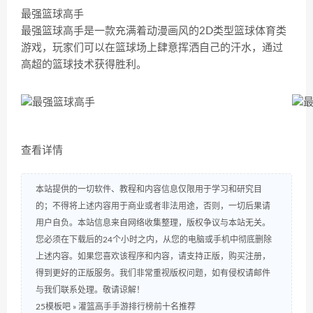
最强篮球高手
最强篮球高手是一款充满着动漫画风的2D类型篮球体育类
游戏，玩家们可以在篮球场上肆意挥洒自己的汗水，通过
高超的篮球技术获得胜利。
查看详情
本站提供的一切软件、教程和内容信息仅限用于学习和研究目
的；不得将上述内容用于商业或者非法用途，否则，一切后果请
用户自负。本站信息来自网络收集整理，版权争议与本站无关。
您必须在下载后的24个小时之内，从您的电脑或手机中彻底删除
上述内容。如果您喜欢该程序和内容，请支持正版，购买注册，
得到更好的正版服务。我们非常重视版权问题，如有侵权请邮件
与我们联系处理。敬请谅解！
25模板吧
»
灌篮高手手游排行榜前十名推荐