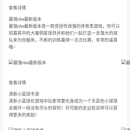
查看详情
最强nba最新版本
最强nba最新版本是一款竞技性很强的体育类游戏，你可以
招募其中的大量明星球员并和他们一起打造一支强大的球
队来为你服务，不断的训练赢得一次次比赛，非常的逼真
哦~
查看详情
清新小篮球手游
清新小篮球在游戏中玩家将要化身成为一个天蓝色小球球
去展开一段没有尽头的冒险！尽可能的走远些这样可以获
得更多的奖励！