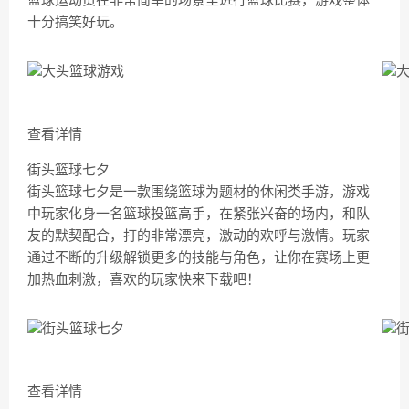
篮球运动员在非常简单的场景里进行篮球比赛，游戏整体
十分搞笑好玩。
查看详情
街头篮球七夕
街头篮球七夕是一款围绕篮球为题材的休闲类手游，游戏
中玩家化身一名篮球投篮高手，​在紧张兴奋的场内，和队
友的默契配合，打的非常漂亮，激动的欢呼与激情。玩家
通过不断的升级解锁更多的技能与角色，让你在赛场上更
加热血刺激，喜欢的玩家快来下载吧！
查看详情