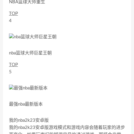
NBA篮球大师重生
TOP
4
nba篮球大师巨星王朝
TOP
5
最强nba最新版本
我的nba2k23安卓版
我的nba2k23安卓版游戏模式和游戏内容会随着玩家的进步