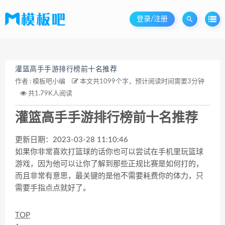
登录/注册
灌篮高手手游排行榜前十名推荐
作者 :
模板吧小编
本文共1099个字，预计阅读时间需要3分钟
共1.79K人阅读
灌篮高手手游排行榜前十名推荐
更新日期：2023-03-28 11:10:46
如果你非常喜欢打篮球的话你也可以尝试在手机里玩篮球
游戏，因为他可以让你了解到那些正规比赛是如何打的，
而且非常有意思，最关键的是他不需要耗费你的体力，只
需要手指点点就好了。
TOP