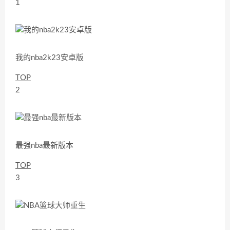
1
我的nba2k23安卓版
TOP
2
最强nba最新版本
TOP
3